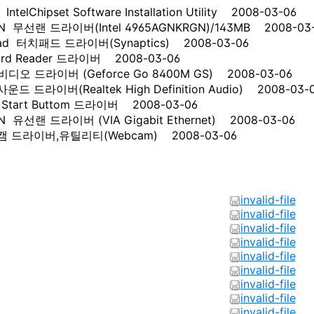
telChipset Software Installation Utility 2008-03-06
N 무선랜 드라이버(Intel 4965AGNKRGN)/143MB 2008-03
pad 터치패드 드라이버(Synaptics) 2008-03-06
rd Reader 드라이버 2008-03-06
디오 드라이버 (Geforce Go 8400M GS) 2008-03-06
드 드라이버(Realtek High Definition Audio) 2008-03-
Start Buttom 드라이버 2008-03-06
 유선랜 드라이버 (VIA Gigabit Ethernet) 2008-03-06
 드라이버,유틸리티(Webcam) 2008-03-06
invalid-file
invalid-file
invalid-file
invalid-file
invalid-file
invalid-file
invalid-file
invalid-file
invalid-file