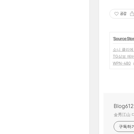
공감
'
Source Sto
소니 클리에 PE
TG삼보 에버라
WPN-480
Blog612
金秀江山 
구독하