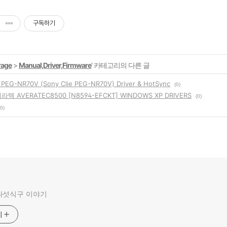
구독하기
rage
>
Manual,Driver,Firmware
' 카테고리의 다른 글
G-NR70V (Sony Clie PEG-NR70V) Driver & HotSync
(0)
텍 AVERATEC8500 [N8594-EFCKT] WINDOWS XP DRIVERS
(0)
(0)
다섯식구 이야기
기