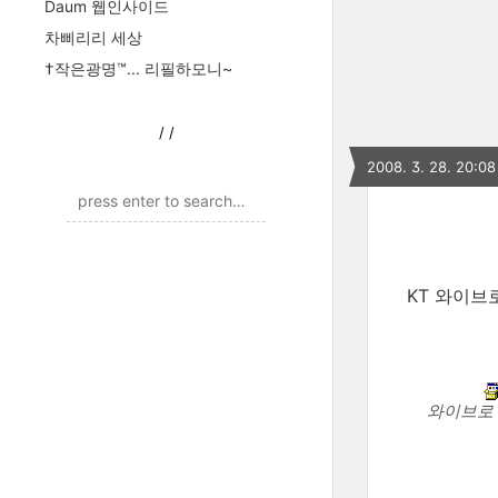
Daum 웹인사이드
차삐리리 세상
†작은광명™... 리필하모니~
/
/
2008. 3. 28. 20:08
KT 와이브로 
와이브로 