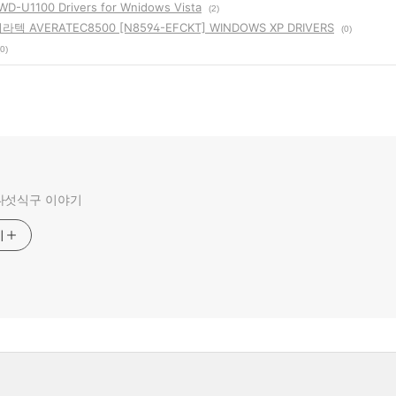
WD-U1100 Drivers for Wnidows Vista
(2)
텍 AVERATEC8500 [N8594-EFCKT] WINDOWS XP DRIVERS
(0)
(0)
다섯식구 이야기
기