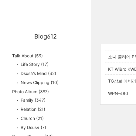
Blog612
Talk About
(59)
소니 클리에 PEG-
Life Story
(17)
KT WiBro KWD
Dsus4’s Mind
(32)
TG삼보 에버라텍 
News Clipping
(10)
Photo Album
(397)
WPN-480
Family
(347)
Relation
(21)
Church
(21)
By Dsus4
(7)