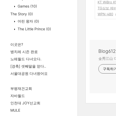
KT WiBro K
Games
(10)
TG삼보 에버라
The Story
(0)
WPN-480
어린 왕자
(0)
The Little Prince
(0)
이곳은?
Blog612
병치레 시즌 완료
金秀江山 
노떼월드 다녀오다.
[경축] 셋째딸을 얻다..
구독하
서울대공원 다녀왔어요
부평재건교회
자바월드
인천대 JOY선교회
MULE