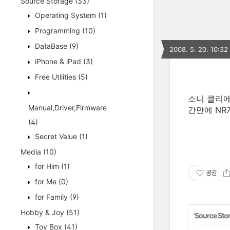
Source Storage
(33)
Operating System
(1)
Programming
(10)
DataBase
(9)
2008. 5. 20. 10:32
iPhone & iPad
(3)
Free Utilities
(5)
소니 클리에
Manual,Driver,Firmware
간만에 NR
(4)
Secret Value
(1)
Media
(10)
for Him
(1)
공감
for Me
(0)
for Family
(9)
Hobby & Joy
(51)
'
Source Sto
Toy Box
(41)