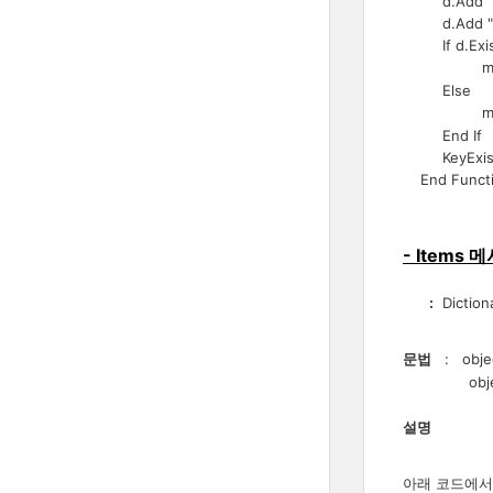
d.Add "b",
d.Add "c",
If d.Exist
msg = 
Else
msg = 
End If
KeyExist
End Funct
- Items 
:
Dicti
문법
: objec
object는 
설명
아래 코드에서는