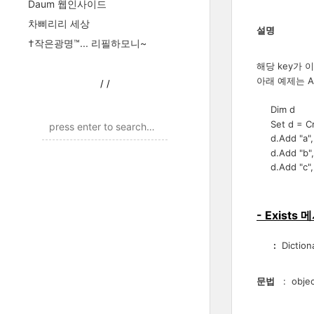
Daum 웹인사이드
차삐리리 세상
설명
†작은광명™... 리필하모니~
해당 key가 
아래 예제는 
/
/
Dim
Set d = Crea
d.Add 
d.Add "b", 
d.Add "c", 
- Exists
:
Dictio
문법
: object