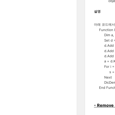
object는 
설명
아래 코드에서
Function 
Dim a
Set d = Cre
d.Add 
d.Add "b",
d.Add "c",
a = 
For i =
s = s &
Next
DicDemo
End Funct
- Remov