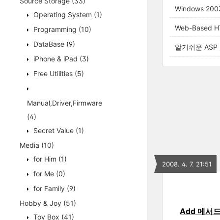
Source Storage
(33)
Windows 2003
Operating System
(1)
Web-Based HT
Programming
(10)
DataBase
(9)
알기쉬운 ASP
iPhone & iPad
(3)
Free Utilities
(5)
Manual,Driver,Firmware
(4)
Secret Value
(1)
Media
(10)
for Him
(1)
2008. 4. 7. 21:51
for Me
(0)
for Family
(9)
Hobby & Joy
(51)
Add 메서
Toy Box
(41)