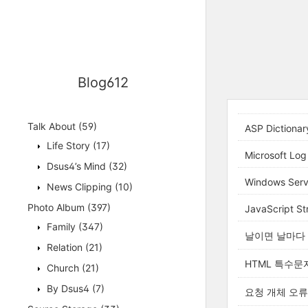
Blog612
Talk About
(59)
ASP Dictionar
Life Story
(17)
Microsoft Log
Dsus4’s Mind
(32)
Windows Serv
News Clipping
(10)
Photo Album
(397)
JavaScript St
Family
(347)
날이면 날마다 
Relation
(21)
HTML 특수문
Church
(21)
By Dsus4
(7)
요청 개체 오류 '