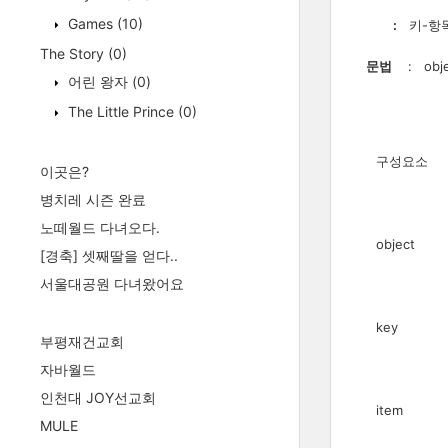
Games
(10)
:
키-항목 
The Story
(0)
문법
: objec
어린 왕자
(0)
The Little Prince
(0)
구성요소
이곳은?
병치레 시즌 완료
노떼월드 다녀오다.
object
[경축] 셋째딸을 얻다..
서울대공원 다녀왔어요
key
부평재건교회
자바월드
인천대 JOY선교회
item
MULE