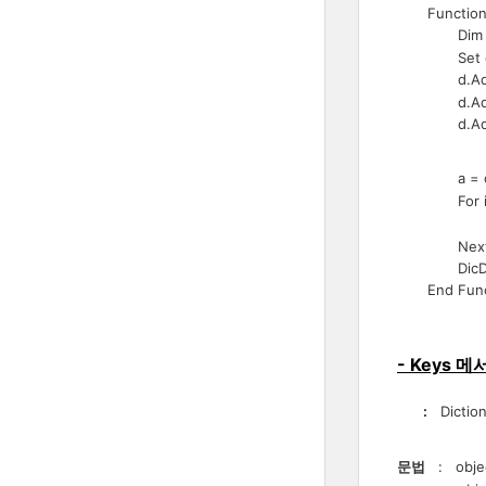
Function 
Dim a
Set d = Cr
d.Add 
d.Add "b"
d.Add "c"
a = 
For i =
s = s 
Nex
DicDem
End Func
- Keys 메
:
Dicti
문법
: objec