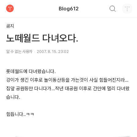
검색하기
Blog612
티스토리
공지
노떼월드 다녀오다.
알 수 없는 사용자
2007. 8. 15. 23:02
롯데월드에 다녀왔습니다.
강이가 생긴 이후로 놀이동산등을 가는것이 사실 힘들어진지라...
집앞 공원등만 다니다가...작년 대공원 이후로 간만에 멀리 다녀왔
습니다.
힘듭니다..ㅋㅋ