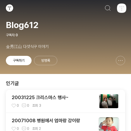
검색하기
티스토리
Blog612
구독자
0
金秀江山 다섯식구 이야기
구독하기
방명록
신고하기 레이어
열기
인기글
20031225 크리스마스 행사~
0
0
조회
3
20071008 병원에서 엄마랑 강이랑
0
0
조회
2