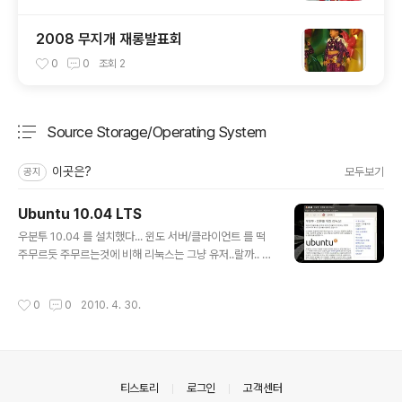
2008 무지개 재롱발표회
0
0
조회
2
Source Storage/Operating System
분류 전체보기
주요 글 목록
이곳은?
모두보기
공지
Ubuntu 10.04 LTS
글 내용
우분투 10.04 를 설치했다... 윈도 서버/클라이언트 를 떡
주무르듯 주무르는것에 비해 리눅스는 그냥 유저..랄까.. 그
래도 기본적인 사용에의 익숙함은 늘 유지해야 하겠기에....
Windows, Mac, Linux 를 늘 사용하려고 노력중이다...
작성시간
0
0
2010. 4. 30.
이번에 새로 공개된 정식버전 우분투... 테마가 좀 바뀌었는
데 지난번 9.10보다 맘에 든다.. 근데 이넘의 버그는 왜 항
상 날 따라다니는지.. Sudo 없이 한번의 설치만으로 딱 끝
나면 좋으련만... 그래도 윈도우보다는 쉽다... 쉽다기 보다
는 사용자에 대한 배려가 느껴지는거지.. 뭐 맥이야 걍 설치
의안내
티스토리
로그인
고객센터
하면 다 잡혀있다..수준이니... 처음으로 설치하자마자 컴피