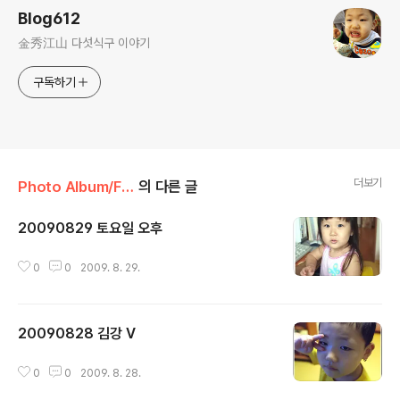
Blog612
金秀江山 다섯식구 이야기
구독하기
더보기
Photo Album/Family
의 다른 글
20090829 토요일 오후
글 내용
0
0
2009. 8. 29.
20090828 김강 V
글 내용
0
0
2009. 8. 28.