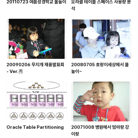
20110723 여름성경학교 물놀이
오라클 테이블 스페이스 사용량 분
석
20090206 무지개 재롱발표회
20080705 호랑이세상에서 물
- Ver.秀
놀이~
Oracle Table Partitioning
20071008 병원에서 엄마랑 강
이랑