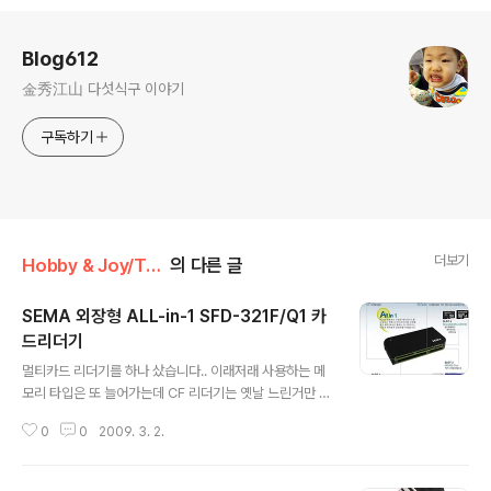
로그 정보
Blog612
金秀江山 다섯식구 이야기
구독하기
더보기
Hobby & Joy/Toy Box
의 다른 글
SEMA 외장형 ALL-in-1 SFD-321F/Q1 카
드리더기
글 내용
멀티카드 리더기를 하나 샀습니다.. 이래저래 사용하는 메
모리 타입은 또 늘어가는데 CF 리더기는 옛날 느린거만 있
다보니.. 하나로 몰아서 쓰려고 샀네요..
0
0
2009. 3. 2.