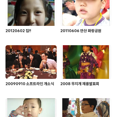
20120602 집!!
20110606 안산 화랑공원
20090910 소프트라인 개소식
2008 무지개 재롱발표회