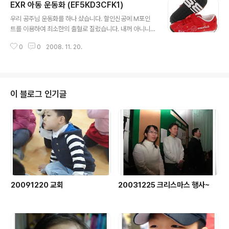
EXR 아동 운동화 (EF5KD3CFK1)
글 내용
우리 공주님 운동화를 하나 샀습니다. 할인신공에 M포인
트를 이용하여 최소한의 출혈로 질렀습니다. 내꺼 아니니
까 신발이 편한지 아닌지는 모를꺼고.. 암튼 신겨보니 이쁩
0
0
2008. 11. 20.
니다....
이 블로그 인기글
20091220 교회
20031225 크리스마스 행사~