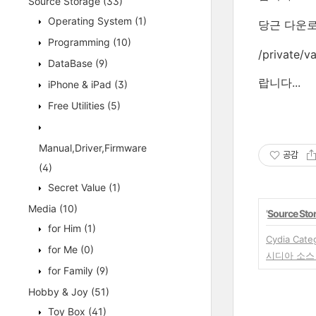
Source Storage
(33)
Operating System
(1)
당근 다운
Programming
(10)
/private/v
DataBase
(9)
랍니다...
iPhone & iPad
(3)
Free Utilities
(5)
Manual,Driver,Firmware
공감
(4)
Secret Value
(1)
Media
(10)
'
Source Sto
for Him
(1)
Cydia Ca
for Me
(0)
시디아 소스 주
for Family
(9)
Hobby & Joy
(51)
Toy Box
(41)