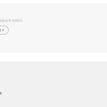
다섯식구 이야기
기
s