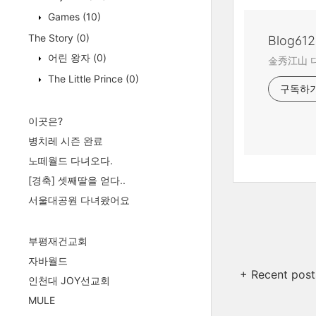
Games
(10)
The Story
(0)
Blog612
어린 왕자
(0)
金秀江山 
The Little Prince
(0)
구독하
이곳은?
병치레 시즌 완료
노떼월드 다녀오다.
[경축] 셋째딸을 얻다..
서울대공원 다녀왔어요
부평재건교회
자바월드
+ Recent post
인천대 JOY선교회
MULE