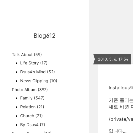
Blog612
Talk About
(59)
2010. 5. 6. 17:34
Life Story
(17)
Dsus4’s Mind
(32)
News Clipping
(10)
Instal
Photo Album
(397)
Family
(347)
기존 폴더는 /p
새로 바뀐
Relation
(21)
Church
(21)
/private/v
By Dsus4
(7)
입니다...