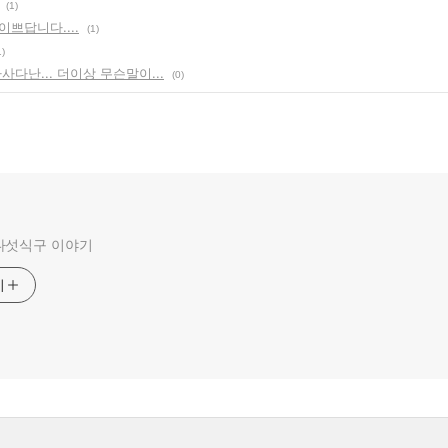
(1)
쁘답니다....
(1)
1)
사다난... 더이상 무슨말이...
(0)
다섯식구 이야기
기