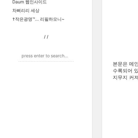
Daum 웹인사이드
차삐리리 세상
†작은광명™... 리필하모니~
/
/
본문은 메인
수록되어 있
지무지 커져