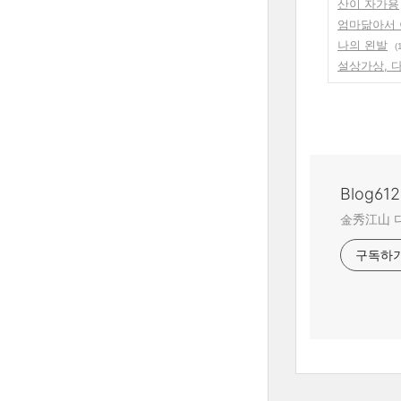
산이 자가용
엄마닮아서 이
나의 왼발
(
설상가상, 다
Blog612
金秀江山 
구독하