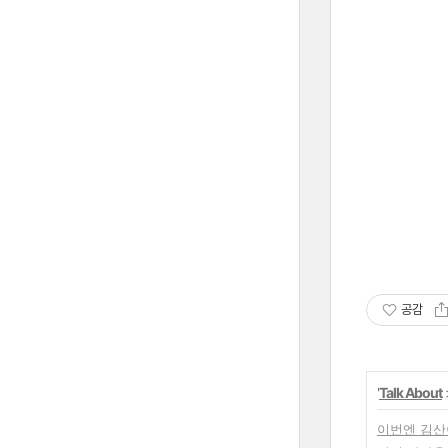
공감
'
Talk About
이번엔 김산