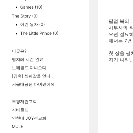
Games
(10)
The Story
(0)
팝업 북의 
어린 왕자
(0)
사부사의 작
The Little Prince
(0)
으면 절묘하
해서는 7년
이곳은?
첫 장을 펼
병치레 시즌 완료
자기 나타난
노떼월드 다녀오다.
[경축] 셋째딸을 얻다..
서울대공원 다녀왔어요
부평재건교회
자바월드
인천대 JOY선교회
MULE